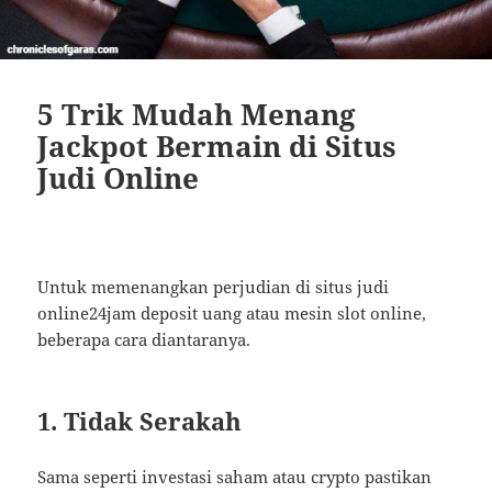
5 Trik Mudah Menang
Jackpot Bermain di Situs
Judi Online
Untuk memenangkan perjudian di situs judi
online24jam deposit uang atau mesin slot online,
beberapa cara diantaranya.
1. Tidak Serakah
Sama seperti investasi saham atau crypto pastikan