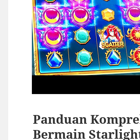
Panduan Kompre
Bermain Starligh