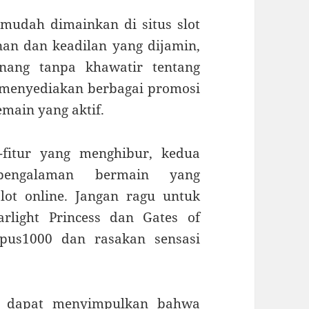
mudah dimainkan di situs slot
n dan keadilan yang dijamin,
nang tanpa khawatir tentang
ga menyediakan berbagai promosi
main yang aktif.
-fitur yang menghibur, kedua
engalaman bermain yang
ot online. Jangan ragu untuk
rlight Princess dan Gates of
mpus1000 dan rasakan sensasi
ita dapat menyimpulkan bahwa