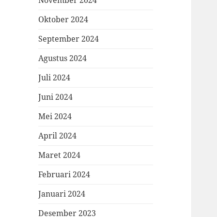
November 2024
Oktober 2024
September 2024
Agustus 2024
Juli 2024
Juni 2024
Mei 2024
April 2024
Maret 2024
Februari 2024
Januari 2024
Desember 2023