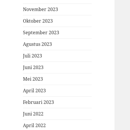
November 2023
Oktober 2023
September 2023
Agustus 2023
Juli 2023
Juni 2023
Mei 2023
April 2023
Februari 2023
Juni 2022
April 2022