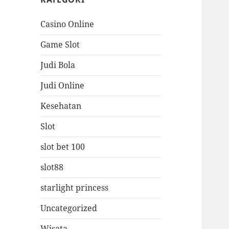
Casino Online
Game Slot
Judi Bola
Judi Online
Kesehatan
Slot
slot bet 100
slot88
starlight princess
Uncategorized
Wisata