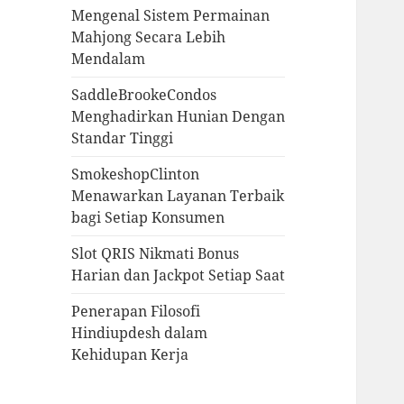
Mengenal Sistem Permainan
Mahjong Secara Lebih
Mendalam
SaddleBrookeCondos
Menghadirkan Hunian Dengan
Standar Tinggi
SmokeshopClinton
Menawarkan Layanan Terbaik
bagi Setiap Konsumen
Slot QRIS Nikmati Bonus
Harian dan Jackpot Setiap Saat
Penerapan Filosofi
Hindiupdesh dalam
Kehidupan Kerja