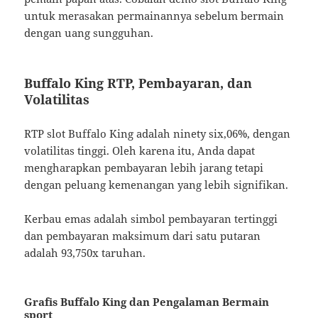
untuk merasakan permainannya sebelum bermain
dengan uang sungguhan.
Buffalo King RTP, Pembayaran, dan
Volatilitas
RTP slot Buffalo King adalah ninety six,06%, dengan
volatilitas tinggi. Oleh karena itu, Anda dapat
mengharapkan pembayaran lebih jarang tetapi
dengan peluang kemenangan yang lebih signifikan.
Kerbau emas adalah simbol pembayaran tertinggi
dan pembayaran maksimum dari satu putaran
adalah 93,750x taruhan.
Grafis Buffalo King dan Pengalaman Bermain
sport