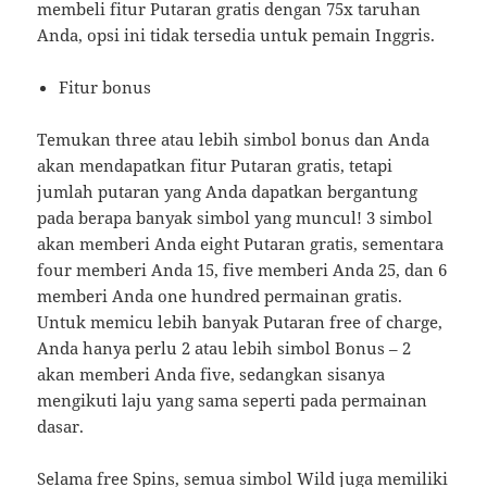
membeli fitur Putaran gratis dengan 75x taruhan
Anda, opsi ini tidak tersedia untuk pemain Inggris.
Fitur bonus
Temukan three atau lebih simbol bonus dan Anda
akan mendapatkan fitur Putaran gratis, tetapi
jumlah putaran yang Anda dapatkan bergantung
pada berapa banyak simbol yang muncul! 3 simbol
akan memberi Anda eight Putaran gratis, sementara
four memberi Anda 15, five memberi Anda 25, dan 6
memberi Anda one hundred permainan gratis.
Untuk memicu lebih banyak Putaran free of charge,
Anda hanya perlu 2 atau lebih simbol Bonus – 2
akan memberi Anda five, sedangkan sisanya
mengikuti laju yang sama seperti pada permainan
dasar.
Selama free Spins, semua simbol Wild juga memiliki