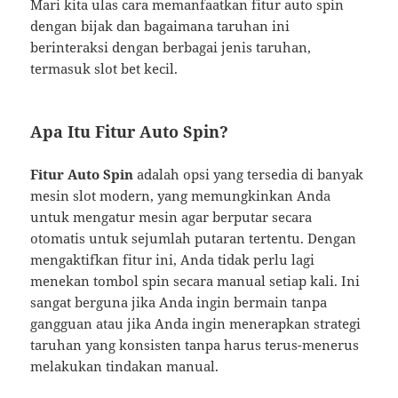
Mari kita ulas cara memanfaatkan fitur auto spin
dengan bijak dan bagaimana taruhan ini
berinteraksi dengan berbagai jenis taruhan,
termasuk slot bet kecil.
Apa Itu Fitur Auto Spin?
Fitur Auto Spin
adalah opsi yang tersedia di banyak
mesin slot modern, yang memungkinkan Anda
untuk mengatur mesin agar berputar secara
otomatis untuk sejumlah putaran tertentu. Dengan
mengaktifkan fitur ini, Anda tidak perlu lagi
menekan tombol spin secara manual setiap kali. Ini
sangat berguna jika Anda ingin bermain tanpa
gangguan atau jika Anda ingin menerapkan strategi
taruhan yang konsisten tanpa harus terus-menerus
melakukan tindakan manual.