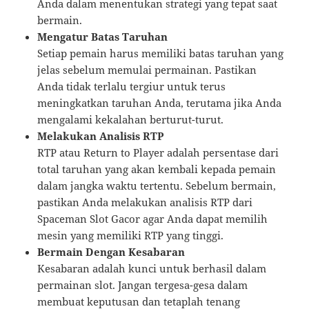
Anda dalam menentukan strategi yang tepat saat
bermain.
Mengatur Batas Taruhan
Setiap pemain harus memiliki batas taruhan yang
jelas sebelum memulai permainan. Pastikan
Anda tidak terlalu tergiur untuk terus
meningkatkan taruhan Anda, terutama jika Anda
mengalami kekalahan berturut-turut.
Melakukan Analisis RTP
RTP atau Return to Player adalah persentase dari
total taruhan yang akan kembali kepada pemain
dalam jangka waktu tertentu. Sebelum bermain,
pastikan Anda melakukan analisis RTP dari
Spaceman Slot Gacor agar Anda dapat memilih
mesin yang memiliki RTP yang tinggi.
Bermain Dengan Kesabaran
Kesabaran adalah kunci untuk berhasil dalam
permainan slot. Jangan tergesa-gesa dalam
membuat keputusan dan tetaplah tenang