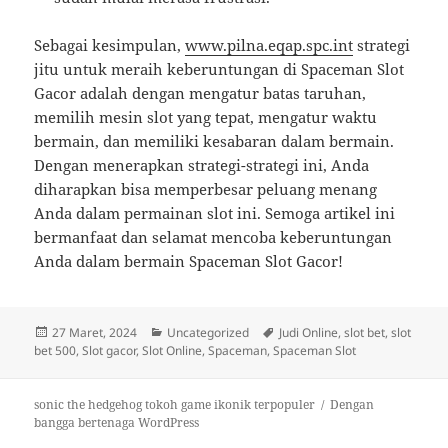
Sebagai kesimpulan,
www.pilna.eqap.spc.int
strategi
jitu untuk meraih keberuntungan di Spaceman Slot
Gacor adalah dengan mengatur batas taruhan,
memilih mesin slot yang tepat, mengatur waktu
bermain, dan memiliki kesabaran dalam bermain.
Dengan menerapkan strategi-strategi ini, Anda
diharapkan bisa memperbesar peluang menang
Anda dalam permainan slot ini. Semoga artikel ini
bermanfaat dan selamat mencoba keberuntungan
Anda dalam bermain Spaceman Slot Gacor!
Diposkan
Kategori
Tag
27 Maret, 2024
Uncategorized
Judi Online
,
slot bet
,
slot
pada
bet 500
,
Slot gacor
,
Slot Online
,
Spaceman
,
Spaceman Slot
sonic the hedgehog tokoh game ikonik terpopuler
Dengan
bangga bertenaga WordPress