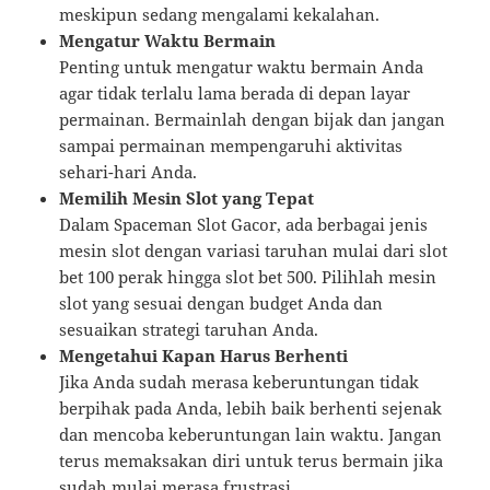
meskipun sedang mengalami kekalahan.
Mengatur Waktu Bermain
Penting untuk mengatur waktu bermain Anda
agar tidak terlalu lama berada di depan layar
permainan. Bermainlah dengan bijak dan jangan
sampai permainan mempengaruhi aktivitas
sehari-hari Anda.
Memilih Mesin Slot yang Tepat
Dalam Spaceman Slot Gacor, ada berbagai jenis
mesin slot dengan variasi taruhan mulai dari slot
bet 100 perak hingga slot bet 500. Pilihlah mesin
slot yang sesuai dengan budget Anda dan
sesuaikan strategi taruhan Anda.
Mengetahui Kapan Harus Berhenti
Jika Anda sudah merasa keberuntungan tidak
berpihak pada Anda, lebih baik berhenti sejenak
dan mencoba keberuntungan lain waktu. Jangan
terus memaksakan diri untuk terus bermain jika
sudah mulai merasa frustrasi.