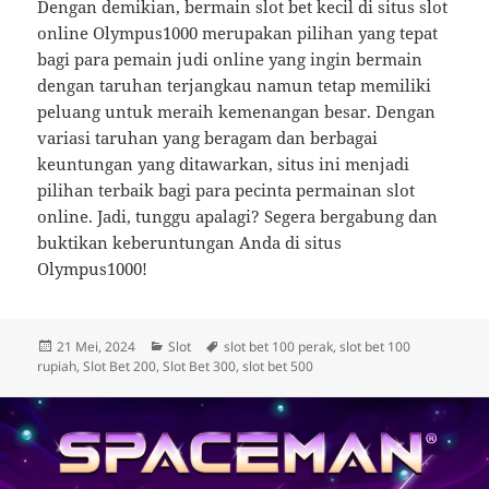
Dengan demikian, bermain slot bet kecil di situs slot
online Olympus1000 merupakan pilihan yang tepat
bagi para pemain judi online yang ingin bermain
dengan taruhan terjangkau namun tetap memiliki
peluang untuk meraih kemenangan besar. Dengan
variasi taruhan yang beragam dan berbagai
keuntungan yang ditawarkan, situs ini menjadi
pilihan terbaik bagi para pecinta permainan slot
online. Jadi, tunggu apalagi? Segera bergabung dan
buktikan keberuntungan Anda di situs
Olympus1000!
Diposkan
Kategori
Tag
21 Mei, 2024
Slot
slot bet 100 perak
,
slot bet 100
pada
rupiah
,
Slot Bet 200
,
Slot Bet 300
,
slot bet 500