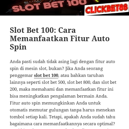
Slot Bet 100: Cara
Memanfaatkan Fitur Auto
Spin
Anda pasti sudah tidak asing lagi dengan fitur auto
spin di mesin slot, bukan? Jika Anda seorang
penggemar
slot bet 100
, atau bahkan taruhan
lainnya seperti slot bet 500, slot bet 800, dan slot bet
200, maka memahami dan memanfaatkan fitur ini
bisa meningkatkan pengalaman bermain Anda.
Fitur auto spin memungkinkan Anda untuk
otomatis memutar gulungan tanpa harus menekan
tombol setiap kali. Tetapi, apakah Anda sudah tahu
bagaimana cara memanfaatkannya secara optimal?