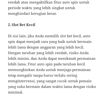
rendah atau mengaktifkan fitur auto spin untuk
periode waktu yang lebih singkat untuk
menghindari kerugian besar.
2. Slot Bet Kecil
Di sisi lain, jika Anda memilih slot bet kecil, auto
spin dapat menjadi cara yang baik untuk bermain
lebih lama dengan anggaran yang lebih kecil.
Dengan taruhan yang lebih rendah, risiko Anda
lebih minim, dan Anda dapat menikmati permainan
lebih lama. Fitur auto spin pada taruhan kecil
memungkinkan Anda untuk menjaga permainan
tetap mengalir tanpa harus terlalu sering
mengintervensi, yang sangat cocok untuk pemain
yang suka bermain dalam waktu lama dengan risiko
minimal.