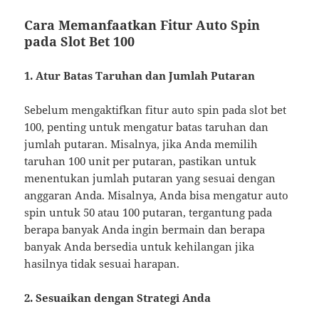
Cara Memanfaatkan Fitur Auto Spin
pada Slot Bet 100
1. Atur Batas Taruhan dan Jumlah Putaran
Sebelum mengaktifkan fitur auto spin pada slot bet
100, penting untuk mengatur batas taruhan dan
jumlah putaran. Misalnya, jika Anda memilih
taruhan 100 unit per putaran, pastikan untuk
menentukan jumlah putaran yang sesuai dengan
anggaran Anda. Misalnya, Anda bisa mengatur auto
spin untuk 50 atau 100 putaran, tergantung pada
berapa banyak Anda ingin bermain dan berapa
banyak Anda bersedia untuk kehilangan jika
hasilnya tidak sesuai harapan.
2. Sesuaikan dengan Strategi Anda