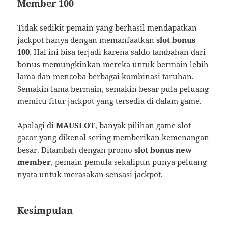
Member 100
Tidak sedikit pemain yang berhasil mendapatkan
jackpot hanya dengan memanfaatkan
slot bonus
100
. Hal ini bisa terjadi karena saldo tambahan dari
bonus memungkinkan mereka untuk bermain lebih
lama dan mencoba berbagai kombinasi taruhan.
Semakin lama bermain, semakin besar pula peluang
memicu fitur jackpot yang tersedia di dalam game.
Apalagi di
MAUSLOT
, banyak pilihan game slot
gacor yang dikenal sering memberikan kemenangan
besar. Ditambah dengan promo
slot bonus new
member
, pemain pemula sekalipun punya peluang
nyata untuk merasakan sensasi jackpot.
Kesimpulan