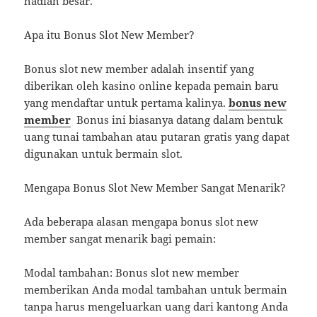
hadiah besar.
Apa itu Bonus Slot New Member?
Bonus slot new member adalah insentif yang
diberikan oleh kasino online kepada pemain baru
yang mendaftar untuk pertama kalinya.
bonus new
member
Bonus ini biasanya datang dalam bentuk
uang tunai tambahan atau putaran gratis yang dapat
digunakan untuk bermain slot.
Mengapa Bonus Slot New Member Sangat Menarik?
Ada beberapa alasan mengapa bonus slot new
member sangat menarik bagi pemain:
Modal tambahan: Bonus slot new member
memberikan Anda modal tambahan untuk bermain
tanpa harus mengeluarkan uang dari kantong Anda