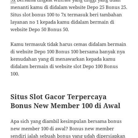
menanti kamu di didalam website Depo 25 Bonus 25.
Situs slot bonus 100 to 7x termasuk beri tambahan
layanan no 1 kepada kamu didalam bermain di
website Depo 50 Bonus 50.
Kamu termasuk tidak harus cemas didalam bermain
di website Depo 100 Bonus 100 bersama banyak nya
kemudahan yang di menawarkan kepada kamu
didalam bermain di website slot Depo 100 Bonus
100.
Situs Slot Gacor Terpercaya
Bonus New Member 100 di Awal
Apa sich yang diambil kesimpulan bersama bonus
new member 100 di awal? Bonus new member
sendiri ialah sebuah bonus yang udah dipersiapkan