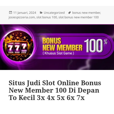
Diposkan
Kategori
Tag
11 Januari, 2024
Uncategorized
bonus new member
,
pada
josiespizzeria.com
,
slot bonus 100
,
slot bonus new member 100
Situs Judi Slot Online Bonus
New Member 100 Di Depan
To Kecil 3x 4x 5x 6x 7x