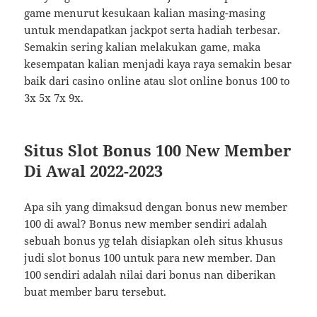
game menurut kesukaan kalian masing-masing
untuk mendapatkan jackpot serta hadiah terbesar.
Semakin sering kalian melakukan game, maka
kesempatan kalian menjadi kaya raya semakin besar
baik dari casino online atau slot online bonus 100 to
3x 5x 7x 9x.
Situs Slot Bonus 100 New Member
Di Awal 2022-2023
Apa sih yang dimaksud dengan bonus new member
100 di awal? Bonus new member sendiri adalah
sebuah bonus yg telah disiapkan oleh situs khusus
judi slot bonus 100 untuk para new member. Dan
100 sendiri adalah nilai dari bonus nan diberikan
buat member baru tersebut.