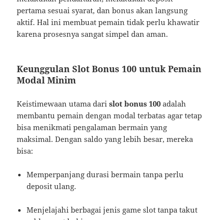
pertama sesuai syarat, dan bonus akan langsung
aktif. Hal ini membuat pemain tidak perlu khawatir
karena prosesnya sangat simpel dan aman.
Keunggulan Slot Bonus 100 untuk Pemain
Modal Minim
Keistimewaan utama dari
slot bonus 100
adalah
membantu pemain dengan modal terbatas agar tetap
bisa menikmati pengalaman bermain yang
maksimal. Dengan saldo yang lebih besar, mereka
bisa:
Memperpanjang durasi bermain tanpa perlu
deposit ulang.
Menjelajahi berbagai jenis game slot tanpa takut