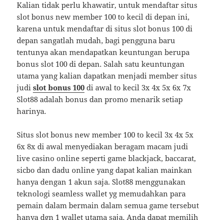
Kalian tidak perlu khawatir, untuk mendaftar situs
slot bonus new member 100 to kecil di depan ini,
karena untuk mendaftar di situs slot bonus 100 di
depan sangatlah mudah, bagi pengguna baru
tentunya akan mendapatkan keuntungan berupa
bonus slot 100 di depan. Salah satu keuntungan
utama yang kalian dapatkan menjadi member situs
judi
slot bonus 100
di awal to kecil 3x 4x 5x 6x 7x
Slot88 adalah bonus dan promo menarik setiap
harinya.
Situs slot bonus new member 100 to kecil 3x 4x 5x
6x 8x di awal menyediakan beragam macam judi
live casino online seperti game blackjack, baccarat,
sicbo dan dadu online yang dapat kalian mainkan
hanya dengan 1 akun saja. Slot88 menggunakan
teknologi seamless wallet yg memudahkan para
pemain dalam bermain dalam semua game tersebut
hanya dgn 1 wallet utama saja. Anda dapat memilih