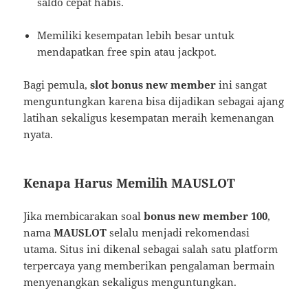
saldo cepat habis.
Memiliki kesempatan lebih besar untuk
mendapatkan free spin atau jackpot.
Bagi pemula,
slot bonus new member
ini sangat
menguntungkan karena bisa dijadikan sebagai ajang
latihan sekaligus kesempatan meraih kemenangan
nyata.
Kenapa Harus Memilih MAUSLOT
Jika membicarakan soal
bonus new member 100
,
nama
MAUSLOT
selalu menjadi rekomendasi
utama. Situs ini dikenal sebagai salah satu platform
terpercaya yang memberikan pengalaman bermain
menyenangkan sekaligus menguntungkan.