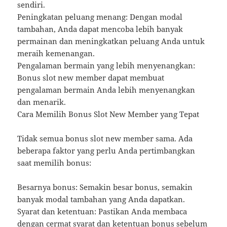
sendiri.
Peningkatan peluang menang: Dengan modal
tambahan, Anda dapat mencoba lebih banyak
permainan dan meningkatkan peluang Anda untuk
meraih kemenangan.
Pengalaman bermain yang lebih menyenangkan:
Bonus slot new member dapat membuat
pengalaman bermain Anda lebih menyenangkan
dan menarik.
Cara Memilih Bonus Slot New Member yang Tepat
Tidak semua bonus slot new member sama. Ada
beberapa faktor yang perlu Anda pertimbangkan
saat memilih bonus:
Besarnya bonus: Semakin besar bonus, semakin
banyak modal tambahan yang Anda dapatkan.
Syarat dan ketentuan: Pastikan Anda membaca
dengan cermat syarat dan ketentuan bonus sebelum