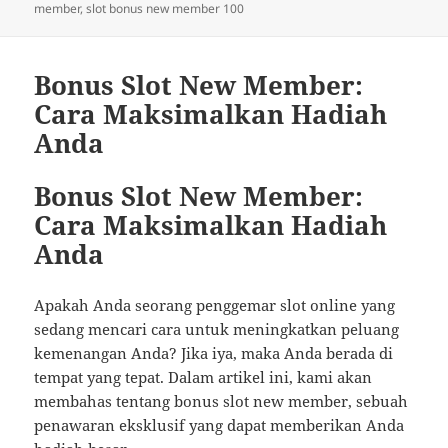
member
,
slot bonus new member 100
Bonus Slot New Member:
Cara Maksimalkan Hadiah
Anda
Bonus Slot New Member:
Cara Maksimalkan Hadiah
Anda
Apakah Anda seorang penggemar slot online yang
sedang mencari cara untuk meningkatkan peluang
kemenangan Anda? Jika iya, maka Anda berada di
tempat yang tepat. Dalam artikel ini, kami akan
membahas tentang bonus slot new member, sebuah
penawaran eksklusif yang dapat memberikan Anda