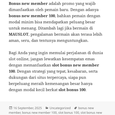
Bonus new member
adalah promo yang wajib
dimanfaatkan oleh pemain baru. Dengan adanya
bonus new member 100
, bahkan pemain dengan
modal minim bisa mendapatkan peluang besar
untuk menang. Ditambah lagi jika bermain di
MAUSLOT
, pengalaman bermain akan terasa lebih
aman, seru, dan tentunya menguntungkan.
Bagi Anda yang ingin memulai perjalanan di dunia
slot online, jangan lewatkan kesempatan emas
dengan memanfaatkan
slot bonus new member
100
. Dengan strategi yang tepat, kesabaran, serta
dukungan dari situs terpercaya, siapa pun
berpeluang meraih kemenangan besar hanya
dengan modal kecil berkat
slot bonus 100
.
Diposkan
Kategori
Tag
16 September, 2025
Uncategorized
bonus new
pada
member
,
bonus new member 100
,
slot bonus 100
,
slot bonus new