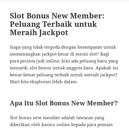
Slot Bonus New Member:
Peluang Terbaik untuk
Meraih Jackpot
Siapa yang tidak tergoda dengan kesempatan untuk
memenangkan jackpot besar di mesin slot? Bagi
para pecinta judi online, kini ada peluang baru yang
menarik: slot bonus untuk anggota baru. Apakah ini
benar-benar peluang terbaik untuk meraih jackpot?
Mari kita eksplorasi lebih dalam.
Apa Itu Slot Bonus New Member?
Slot bonus new member adalah tawaran yang
diberikan oleh kasino online kepada para pemain