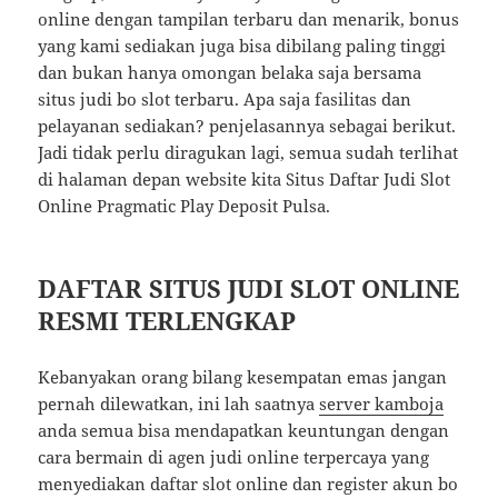
online dengan tampilan terbaru dan menarik, bonus
yang kami sediakan juga bisa dibilang paling tinggi
dan bukan hanya omongan belaka saja bersama
situs judi bo slot terbaru. Apa saja fasilitas dan
pelayanan sediakan? penjelasannya sebagai berikut.
Jadi tidak perlu diragukan lagi, semua sudah terlihat
di halaman depan website kita Situs Daftar Judi Slot
Online Pragmatic Play Deposit Pulsa.
DAFTAR SITUS JUDI SLOT ONLINE
RESMI TERLENGKAP
Kebanyakan orang bilang kesempatan emas jangan
pernah dilewatkan, ini lah saatnya
server kamboja
anda semua bisa mendapatkan keuntungan dengan
cara bermain di agen judi online terpercaya yang
menyediakan daftar slot online dan register akun bo