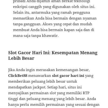
pribadi Anda dijamin aman berkat teknologi
enkripsi canggih yang digunakan oleh situs ini.
Selain itu, antarmuka yang ramah pengguna
memastikan Anda bisa bermain dengan nyaman
tanpa gangguan. Akses yang cepat dan mudah
membuat Anda bisa bermain kapan saja dan di
mana saja tanpa khawatir.
Slot Gacor Hari Ini: Kesempatan Menang
Lebih Besar
Jika Anda ingin merasakan kemenangan besar,
ClickBet88
menawarkan
slot gacor hari ini
yang
memberikan peluang lebih besar untuk
mendapatkan jackpot. Setiap hari, situs ini
menyajikan permainan slot yang memiliki RTP
tinggi dan peluang menang yang lebih besar. Anda
hanya perlu memilih permainan yang sesuai dengan