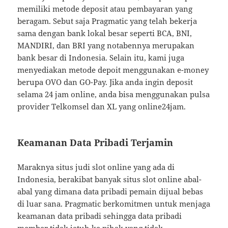
memiliki metode deposit atau pembayaran yang
beragam. Sebut saja Pragmatic yang telah bekerja
sama dengan bank lokal besar seperti BCA, BNI,
MANDIRI, dan BRI yang notabennya merupakan
bank besar di Indonesia. Selain itu, kami juga
menyediakan metode depoit menggunakan e-money
berupa OVO dan GO-Pay. Jika anda ingin deposit
selama 24 jam online, anda bisa menggunakan pulsa
provider Telkomsel dan XL yang online24jam.
Keamanan Data Pribadi Terjamin
Maraknya situs judi slot online yang ada di
Indonesia, berakibat banyak situs slot online abal-
abal yang dimana data pribadi pemain dijual bebas
di luar sana. Pragmatic berkomitmen untuk menjaga
keamanan data pribadi sehingga data pribadi
member tidak jatuh ke pihak yang tidak