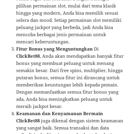
pilihan permainan slot, mulai dari tema klasik
hingga yang modern, Anda bisa memilih sesuai
selera dan mood. Setiap permainan slot memiliki
peluang jackpot yang berbeda, jadi Anda bisa
mencoba berbagai jenis permainan untuk
mencari keberuntungan.
Fitur Bonus yang Menguntungkan
Di
ClickBet88
, Anda akan mendapatkan banyak fitur
bonus yang membuat peluang untuk menang
semakin besar. Dari free spins, multiplier, hingga
putaran bonus, semua fitur ini dirancang untuk
memberikan keuntungan lebih kepada pemain.
Dengan memanfaatkan semua fitur bonus yang
ada, Anda bisa meningkatkan peluang untuk
meraih jackpot besar.
Keamanan dan Kenyamanan Bermain
ClickBet88
juga dikenal dengan sistem keamanan
yang sangat baik. Semua transaksi dan data