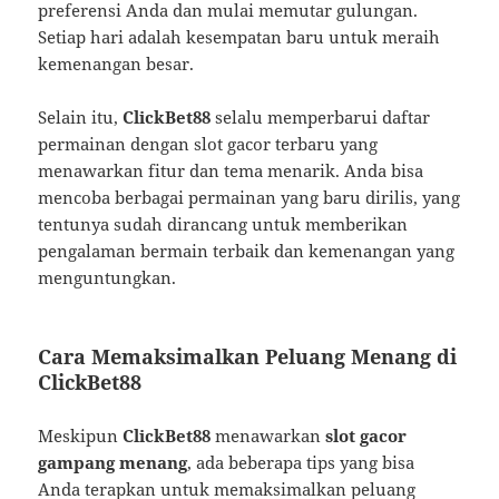
preferensi Anda dan mulai memutar gulungan.
Setiap hari adalah kesempatan baru untuk meraih
kemenangan besar.
Selain itu,
ClickBet88
selalu memperbarui daftar
permainan dengan slot gacor terbaru yang
menawarkan fitur dan tema menarik. Anda bisa
mencoba berbagai permainan yang baru dirilis, yang
tentunya sudah dirancang untuk memberikan
pengalaman bermain terbaik dan kemenangan yang
menguntungkan.
Cara Memaksimalkan Peluang Menang di
ClickBet88
Meskipun
ClickBet88
menawarkan
slot gacor
gampang menang
, ada beberapa tips yang bisa
Anda terapkan untuk memaksimalkan peluang