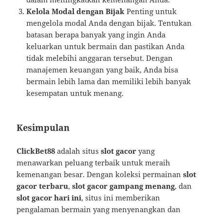
Kelola Modal dengan Bijak
Penting untuk
mengelola modal Anda dengan bijak. Tentukan
batasan berapa banyak yang ingin Anda
keluarkan untuk bermain dan pastikan Anda
tidak melebihi anggaran tersebut. Dengan
manajemen keuangan yang baik, Anda bisa
bermain lebih lama dan memiliki lebih banyak
kesempatan untuk menang.
Kesimpulan
ClickBet88
adalah situs
slot gacor
yang
menawarkan peluang terbaik untuk meraih
kemenangan besar. Dengan koleksi permainan
slot
gacor terbaru
,
slot gacor gampang menang
, dan
slot gacor hari ini
, situs ini memberikan
pengalaman bermain yang menyenangkan dan