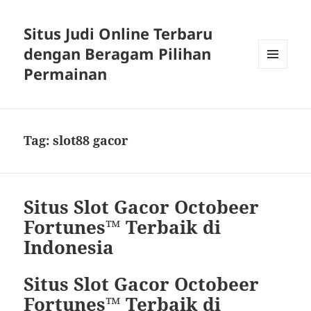
Situs Judi Online Terbaru
dengan Beragam Pilihan
Permainan
MENU
DAN
WIDGET
Tag:
slot88 gacor
Situs Slot Gacor Octobeer
Fortunes™ Terbaik di
Indonesia
Situs Slot Gacor Octobeer
Fortunes™ Terbaik di