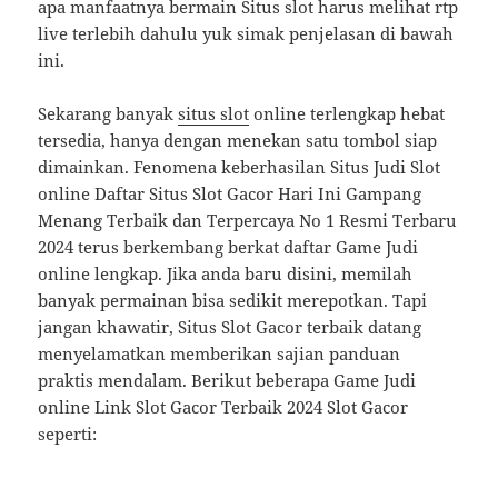
apa manfaatnya bermain Situs slot harus melihat rtp
live terlebih dahulu yuk simak penjelasan di bawah
ini.
Sekarang banyak
situs slot
online terlengkap hebat
tersedia, hanya dengan menekan satu tombol siap
dimainkan. Fenomena keberhasilan Situs Judi Slot
online Daftar Situs Slot Gacor Hari Ini Gampang
Menang Terbaik dan Terpercaya No 1 Resmi Terbaru
2024 terus berkembang berkat daftar Game Judi
online lengkap. Jika anda baru disini, memilah
banyak permainan bisa sedikit merepotkan. Tapi
jangan khawatir, Situs Slot Gacor terbaik datang
menyelamatkan memberikan sajian panduan
praktis mendalam. Berikut beberapa Game Judi
online Link Slot Gacor Terbaik 2024 Slot Gacor
seperti: