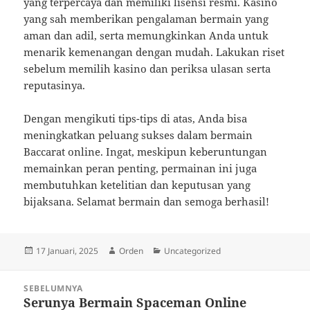
yang terpercaya dan memiliki lisensi resmi. Kasino
yang sah memberikan pengalaman bermain yang
aman dan adil, serta memungkinkan Anda untuk
menarik kemenangan dengan mudah. Lakukan riset
sebelum memilih kasino dan periksa ulasan serta
reputasinya.
Dengan mengikuti tips-tips di atas, Anda bisa
meningkatkan peluang sukses dalam bermain
Baccarat online. Ingat, meskipun keberuntungan
memainkan peran penting, permainan ini juga
membutuhkan ketelitian dan keputusan yang
bijaksana. Selamat bermain dan semoga berhasil!
Diposkan
Penulis
Kategori
17 Januari, 2025
Orden
Uncategorized
pada
Navigasi
SEBELUMNYA
pos
Serunya Bermain Spaceman Online
Pos