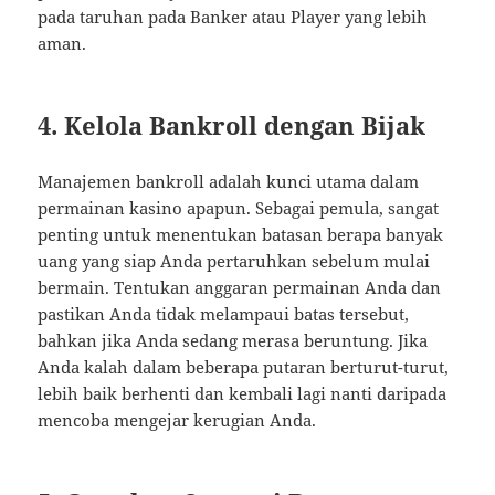
pada taruhan pada Banker atau Player yang lebih
aman.
4. Kelola Bankroll dengan Bijak
Manajemen bankroll adalah kunci utama dalam
permainan kasino apapun. Sebagai pemula, sangat
penting untuk menentukan batasan berapa banyak
uang yang siap Anda pertaruhkan sebelum mulai
bermain. Tentukan anggaran permainan Anda dan
pastikan Anda tidak melampaui batas tersebut,
bahkan jika Anda sedang merasa beruntung. Jika
Anda kalah dalam beberapa putaran berturut-turut,
lebih baik berhenti dan kembali lagi nanti daripada
mencoba mengejar kerugian Anda.