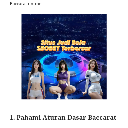
Baccarat online.
1. Pahami Aturan Dasar Baccarat