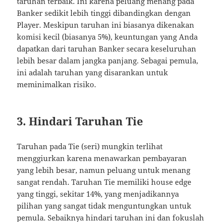
taruhan terbaik. Ini karena peluang menang pada
Banker sedikit lebih tinggi dibandingkan dengan
Player. Meskipun taruhan ini biasanya dikenakan
komisi kecil (biasanya 5%), keuntungan yang Anda
dapatkan dari taruhan Banker secara keseluruhan
lebih besar dalam jangka panjang. Sebagai pemula,
ini adalah taruhan yang disarankan untuk
meminimalkan risiko.
3. Hindari Taruhan Tie
Taruhan pada Tie (seri) mungkin terlihat
menggiurkan karena menawarkan pembayaran
yang lebih besar, namun peluang untuk menang
sangat rendah. Taruhan Tie memiliki house edge
yang tinggi, sekitar 14%, yang menjadikannya
pilihan yang sangat tidak menguntungkan untuk
pemula. Sebaiknya hindari taruhan ini dan fokuslah