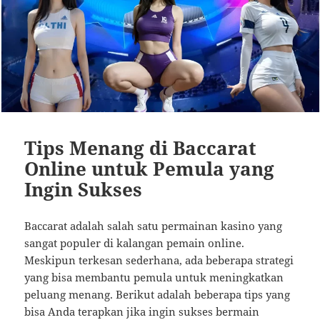
Tips Menang di Baccarat
Online untuk Pemula yang
Ingin Sukses
Baccarat adalah salah satu permainan kasino yang
sangat populer di kalangan pemain online.
Meskipun terkesan sederhana, ada beberapa strategi
yang bisa membantu pemula untuk meningkatkan
peluang menang. Berikut adalah beberapa tips yang
bisa Anda terapkan jika ingin sukses bermain