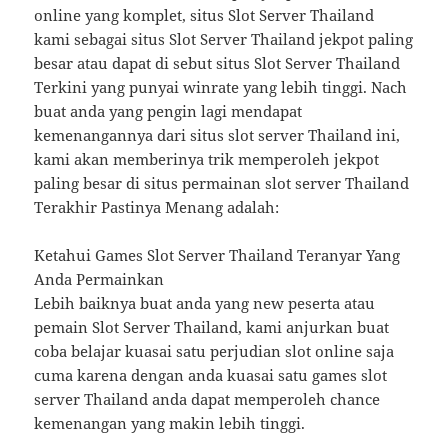
online yang komplet, situs Slot Server Thailand
kami sebagai situs Slot Server Thailand jekpot paling
besar atau dapat di sebut situs Slot Server Thailand
Terkini yang punyai winrate yang lebih tinggi. Nach
buat anda yang pengin lagi mendapat
kemenangannya dari situs slot server Thailand ini,
kami akan memberinya trik memperoleh jekpot
paling besar di situs permainan slot server Thailand
Terakhir Pastinya Menang adalah:
Ketahui Games Slot Server Thailand Teranyar Yang
Anda Permainkan
Lebih baiknya buat anda yang new peserta atau
pemain Slot Server Thailand, kami anjurkan buat
coba belajar kuasai satu perjudian slot online saja
cuma karena dengan anda kuasai satu games slot
server Thailand anda dapat memperoleh chance
kemenangan yang makin lebih tinggi.