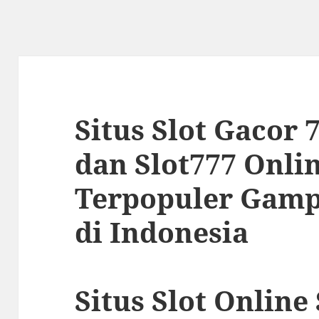
Situs Slot Gacor 
dan Slot777 Onli
Terpopuler Gam
di Indonesia
Situs Slot Online