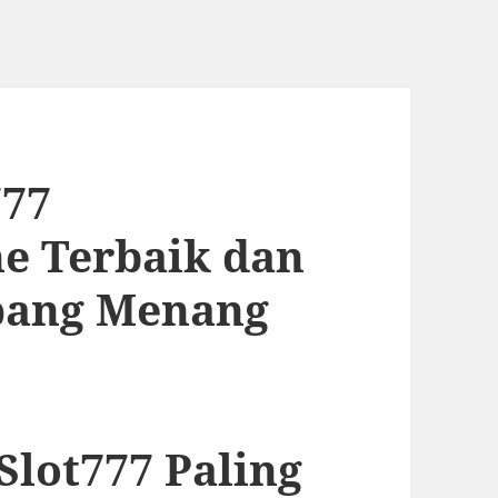
777
ne Terbaik dan
pang Menang
 Slot777 Paling