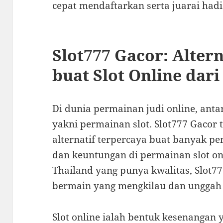
cepat mendaftarkan serta juarai hadi
Slot777 Gacor: Alter
buat Slot Online dar
Di dunia permainan judi online, anta
yakni permainan slot. Slot777 Gacor t
alternatif terpercaya buat banyak p
dan keuntungan di permainan slot on
Thailand yang punya kwalitas, Slot7
bermain yang mengkilau dan unggah 
Slot online ialah bentuk kesenangan 