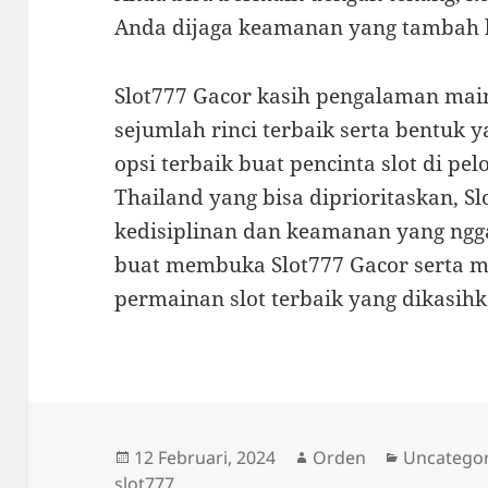
Anda dijaga keamanan yang tambah l
Slot777 Gacor kasih pengalaman main
sejumlah rinci terbaik serta bentuk y
opsi terbaik buat pencinta slot di pel
Thailand yang bisa diprioritaskan, 
kedisiplinan dan keamanan yang ngga
buat membuka Slot777 Gacor serta m
permainan slot terbaik yang dikasih
Diposkan
Penulis
Kategori
12 Februari, 2024
Orden
Uncategor
pada
slot777