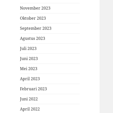
November 2023
Oktober 2023
September 2023
Agustus 2023
Juli 2023
Juni 2023
Mei 2023
April 2023
Februari 2023
Juni 2022
April 2022