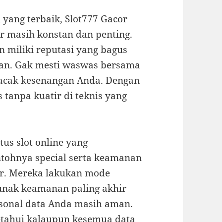
yang terbaik, Slot777 Gacor
r masih konstan dan penting.
 miliki reputasi yang bagus
ihan. Gak mesti waswas bersama
gacak kesenangan Anda. Dengan
 tanpa kuatir di teknis yang
tus slot online yang
ontohnya special serta keamanan
mer. Mereka lakukan mode
lunak keamanan paling akhir
rsonal data Anda masih aman.
etahui kalaupun kesemua data