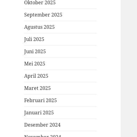
Oktober 2025
September 2025
Agustus 2025
Juli 2025
Juni 2025
Mei 2025
April 2025
Maret 2025
Februari 2025
Januari 2025
Desember 2024