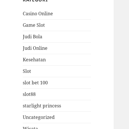
Casino Online
Game Slot
Judi Bola
Judi Online
Kesehatan
Slot
slot bet 100
slot88
starlight princess
Uncategorized
Wisata