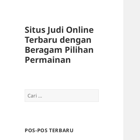
Situs Judi Online
Terbaru dengan
Beragam Pilihan
Permainan
Cari
untuk:
POS-POS TERBARU