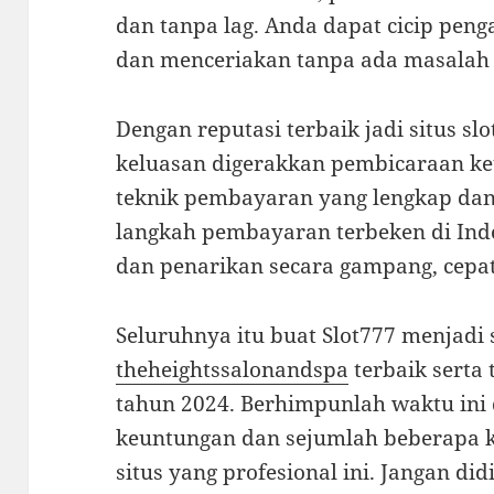
dan tanpa lag. Anda dapat cicip pen
dan menceriakan tanpa ada masalah 
Dengan reputasi terbaik jadi situs slot
keluasan digerakkan pembicaraan ke
teknik pembayaran yang lengkap dan 
langkah pembayaran terbeken di Ind
dan penarikan secara gampang, cepa
Seluruhnya itu buat Slot777 menjadi s
theheightssalonandspa
terbaik serta 
tahun 2024. Berhimpunlah waktu ini
keuntungan dan sejumlah beberapa ke
situs yang profesional ini. Jangan d