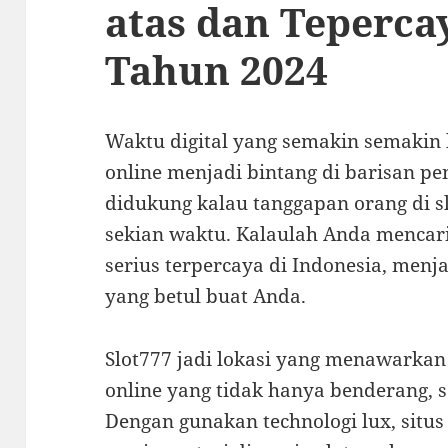
atas dan Teperca
Tahun 2024
Waktu digital yang semakin semakin l
online menjadi bintang di barisan pen
didukung kalau tanggapan orang di s
sekian waktu. Kalaulah Anda mencari 
serius terpercaya di Indonesia, menj
yang betul buat Anda.
Slot777 jadi lokasi yang menawarka
online yang tidak hanya benderang, 
Dengan gunakan technologi lux, situs