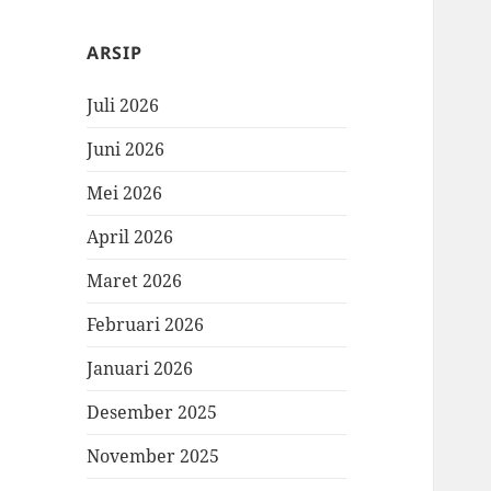
ARSIP
Juli 2026
Juni 2026
Mei 2026
April 2026
Maret 2026
Februari 2026
Januari 2026
Desember 2025
November 2025