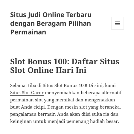
Situs Judi Online Terbaru
dengan Beragam Pilihan
Permainan
MENU
DAN
WIDGET
Slot Bonus 100: Daftar Situs
Slot Online Hari Ini
Selamat tiba di Situs Slot Bonus 100! Di sini, kami
Situs Slot Gacor
menyembahkan beberapa alternatif
permainan slot yang memikat dan mengenakkan
buat Anda cicipi. Dengan mesin slot yang beraneka,
pengalaman bermain Anda akan diisi suka ria dan
keinginan untuk menjadi pemenang hadiah besar.