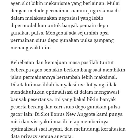
agen slot bikin mekanisme yang berlainan. Mulai
dengan metode permainan namun juga skema di
dalam melaksanakan negosiasi yang lebih
dipermudahkan untuk banyak pemain depo
gunakan pulsa. Mengenai ada sejumlah opsi
permainan situs depo gunakan pulsa gampang
menang waktu ini.
Kehebatan dan kemajuan masa pastilah tuntut
beberapa agen semakin berkembang saat membikin
jalan permainannya bertambah lebih maksimal.
Diketahui masihlah banyak situs slot yang tidak
mendahulukan optimalisasi di dalam mengawasi
banyak pesertanya. Ini yang bakal bikin banyak
peserta berang dan cari situs depo gunakan pulsa
gacor lain. Di Slot Bonus New Anggota kami punya
misi dan visi yakni masih tetap memberinya
optimalisasi saat layani, dan melindungi kerahasian
data privacy semua anggota.