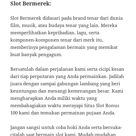
Slot Bermerek:
Slot Bermerek didasari pada brand tenar dari dunia
film, musik, atau budaya tenar yang lain. Mereka
memperlihatkan kepribadian, lagu, serta
komponen-komponen tenar dari merk itu,
memberinya pengalaman bermain yang memikat
buat banyak pengagum.
Bersatulah dalam perjalanan kami serta cicipi kesan
dari tiap perputaran yang Anda permainkan. Jadilah
juara dengan sampai gabungan lambang yang beri
keuntungan dan menangi kemenangan besar. Kami
mengharapkan Anda miliki waktu yang
membahagiakan waktu merayapi Situs Slot Bonus
100 kami dan temukan permainan pujaan Anda.
Jangan sangsi untuk coba hoki Anda serta bersuka-
citalah saat bermain slot kami. Mudah-mudahan