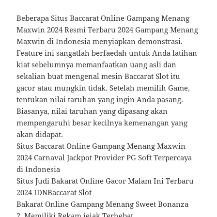
Beberapa Situs Baccarat Online Gampang Menang
Maxwin 2024 Resmi Terbaru 2024 Gampang Menang
Maxwin di Indonesia menyiapkan demonstrasi.
Feature ini sangatlah berfaedah untuk Anda latihan
kiat sebelumnya memanfaatkan uang asli dan
sekalian buat mengenal mesin Baccarat Slot itu
gacor atau mungkin tidak. Setelah memilih Game,
tentukan nilai taruhan yang ingin Anda pasang.
Biasanya, nilai taruhan yang dipasang akan
mempengaruhi besar kecilnya kemenangan yang
akan didapat.
Situs Baccarat Online Gampang Menang Maxwin
2024 Carnaval Jackpot Provider PG Soft Terpercaya
di Indonesia
Situs Judi Bakarat Online Gacor Malam Ini Terbaru
2024 IDNBaccarat Slot
Bakarat Online Gampang Menang Sweet Bonanza
2. Memiliki Rekam jejak Terhebat