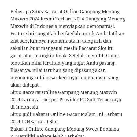
Beberapa Situs Baccarat Online Gampang Menang
Maxwin 2024 Resmi Terbaru 2024 Gampang Menang
Maxwin di Indonesia menyiapkan demonstrasi.
Feature ini sangatlah berfaedah untuk Anda latihan
kiat sebelumnya memanfaatkan uang asli dan
sekalian buat mengenal mesin Baccarat Slot itu
gacor atau mungkin tidak. Setelah memilih Game,
tentukan nilai taruhan yang ingin Anda pasang.
Biasanya, nilai taruhan yang dipasang akan
mempengaruhi besar kecilnya kemenangan yang
akan didapat.
Situs Baccarat Online Gampang Menang Maxwin
2024 Carnaval Jackpot Provider PG Soft Terpercaya
di Indonesia
Situs Judi Bakarat Online Gacor Malam Ini Terbaru
2024 IDNBaccarat Slot
Bakarat Online Gampang Menang Sweet Bonanza
2. Memiliki Rekam jejak Terhebat