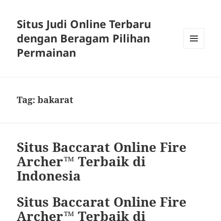
Situs Judi Online Terbaru
dengan Beragam Pilihan
Permainan
MENU
DAN
WIDGET
Tag:
bakarat
Situs Baccarat Online Fire
Archer™ Terbaik di
Indonesia
Situs Baccarat Online Fire
Archer™ Terbaik di