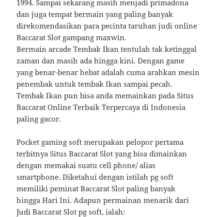
1994. Sampai sekarang masih menjadi primadona
dan juga tempat bermain yang paling banyak
direkomendasikan para pecinta taruhan judi online
Baccarat Slot gampang maxwin.
Bermain arcade Tembak Ikan tentulah tak ketinggal
zaman dan masih ada hingga kini. Dengan game
yang benar-benar hebat adalah cuma arahkan mesin
penembak untuk tembak Ikan sampai pecah.
Tembak Ikan pun bisa anda memainkan pada Situs
Baccarat Online Terbaik Terpercaya di Indonesia
paling gacor.
Pocket gaming soft merupakan pelopor pertama
terbitnya Situs Baccarat Slot yang bisa dimainkan
dengan memakai suatu cell phone/ alias
smartphone. Diketahui dengan istilah pg soft
memiliki peminat Baccarat Slot paling banyak
hingga Hari Ini. Adapun permainan menarik dari
Judi Baccarat Slot pg soft, ialah: