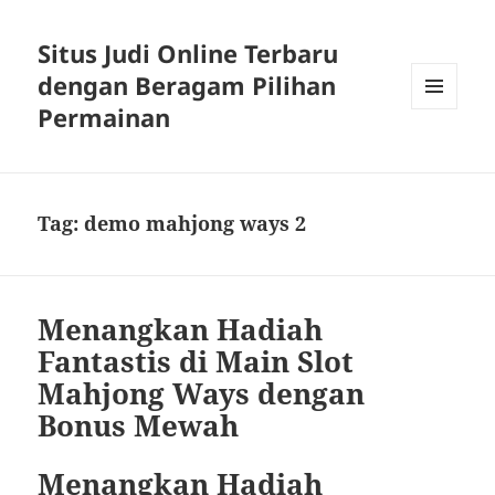
Situs Judi Online Terbaru
dengan Beragam Pilihan
Permainan
MENU
DAN
WIDGET
Tag:
demo mahjong ways 2
Menangkan Hadiah
Fantastis di Main Slot
Mahjong Ways dengan
Bonus Mewah
Menangkan Hadiah