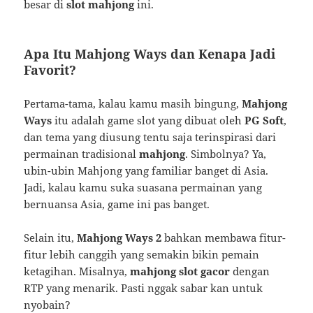
besar di
slot mahjong
ini.
Apa Itu Mahjong Ways dan Kenapa Jadi
Favorit?
Pertama-tama, kalau kamu masih bingung,
Mahjong
Ways
itu adalah game slot yang dibuat oleh
PG Soft
,
dan tema yang diusung tentu saja terinspirasi dari
permainan tradisional
mahjong
. Simbolnya? Ya,
ubin-ubin Mahjong yang familiar banget di Asia.
Jadi, kalau kamu suka suasana permainan yang
bernuansa Asia, game ini pas banget.
Selain itu,
Mahjong Ways 2
bahkan membawa fitur-
fitur lebih canggih yang semakin bikin pemain
ketagihan. Misalnya,
mahjong slot gacor
dengan
RTP yang menarik. Pasti nggak sabar kan untuk
nyobain?