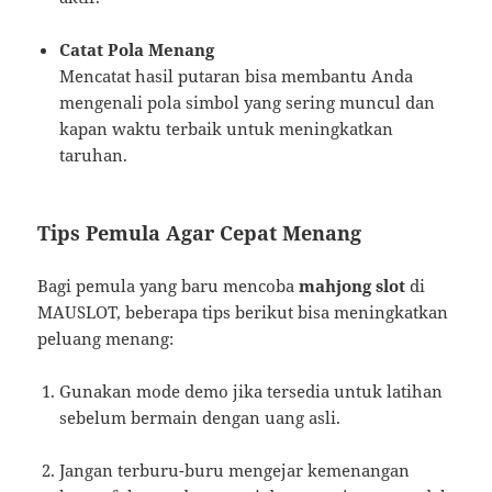
Catat Pola Menang
Mencatat hasil putaran bisa membantu Anda
mengenali pola simbol yang sering muncul dan
kapan waktu terbaik untuk meningkatkan
taruhan.
Tips Pemula Agar Cepat Menang
Bagi pemula yang baru mencoba
mahjong slot
di
MAUSLOT, beberapa tips berikut bisa meningkatkan
peluang menang:
Gunakan mode demo jika tersedia untuk latihan
sebelum bermain dengan uang asli.
Jangan terburu-buru mengejar kemenangan