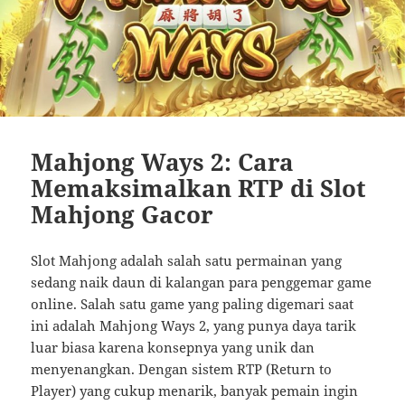
Mahjong Ways 2: Cara
Memaksimalkan RTP di Slot
Mahjong Gacor
Slot Mahjong adalah salah satu permainan yang
sedang naik daun di kalangan para penggemar game
online. Salah satu game yang paling digemari saat
ini adalah Mahjong Ways 2, yang punya daya tarik
luar biasa karena konsepnya yang unik dan
menyenangkan. Dengan sistem RTP (Return to
Player) yang cukup menarik, banyak pemain ingin