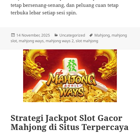
tetap bersenang-senang, dan peluang cuan tetap
terbuka lebar setiap sesi spin.
Diposkan
Kategori
Tag
14 November, 2025
Uncategorized
Mahjong
,
mahjong
pada
slot
,
mahjong ways
,
mahjong ways 2
,
slot mahjong
Strategi Jackpot Slot Gacor
Mahjong di Situs Terpercaya