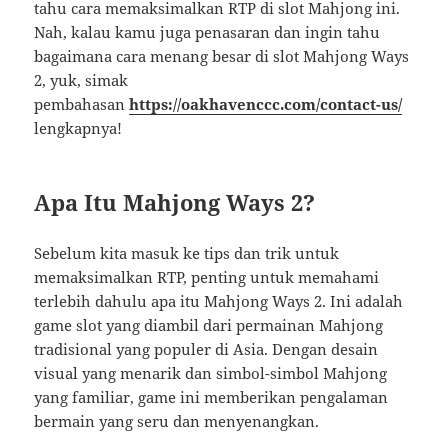
tahu cara memaksimalkan RTP di slot Mahjong ini.
Nah, kalau kamu juga penasaran dan ingin tahu
bagaimana cara menang besar di slot Mahjong Ways
2, yuk, simak
pembahasan
https://oakhavenccc.com/contact-us/
lengkapnya!
Apa Itu Mahjong Ways 2?
Sebelum kita masuk ke tips dan trik untuk
memaksimalkan RTP, penting untuk memahami
terlebih dahulu apa itu Mahjong Ways 2. Ini adalah
game slot yang diambil dari permainan Mahjong
tradisional yang populer di Asia. Dengan desain
visual yang menarik dan simbol-simbol Mahjong
yang familiar, game ini memberikan pengalaman
bermain yang seru dan menyenangkan.