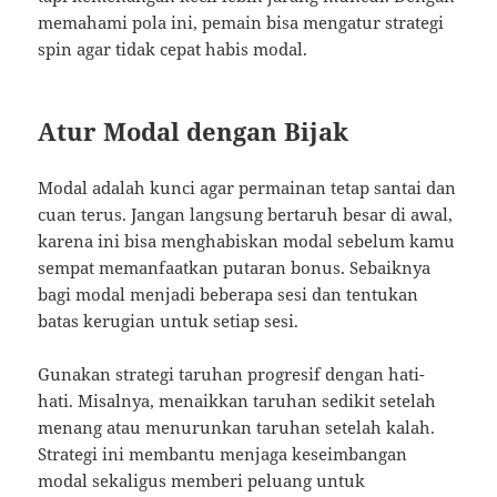
memahami pola ini, pemain bisa mengatur strategi
spin agar tidak cepat habis modal.
Atur Modal dengan Bijak
Modal adalah kunci agar permainan tetap santai dan
cuan terus. Jangan langsung bertaruh besar di awal,
karena ini bisa menghabiskan modal sebelum kamu
sempat memanfaatkan putaran bonus. Sebaiknya
bagi modal menjadi beberapa sesi dan tentukan
batas kerugian untuk setiap sesi.
Gunakan strategi taruhan progresif dengan hati-
hati. Misalnya, menaikkan taruhan sedikit setelah
menang atau menurunkan taruhan setelah kalah.
Strategi ini membantu menjaga keseimbangan
modal sekaligus memberi peluang untuk