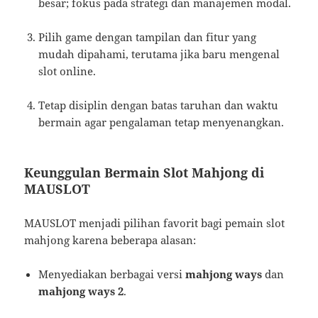
besar; fokus pada strategi dan manajemen modal.
Pilih game dengan tampilan dan fitur yang
mudah dipahami, terutama jika baru mengenal
slot online.
Tetap disiplin dengan batas taruhan dan waktu
bermain agar pengalaman tetap menyenangkan.
Keunggulan Bermain Slot Mahjong di
MAUSLOT
MAUSLOT menjadi pilihan favorit bagi pemain slot
mahjong karena beberapa alasan:
Menyediakan berbagai versi
mahjong ways
dan
mahjong ways 2
.