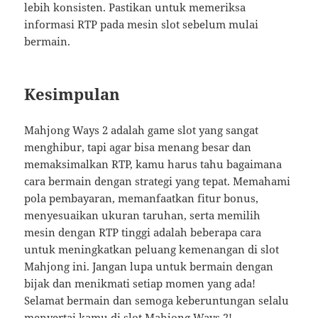
lebih konsisten. Pastikan untuk memeriksa
informasi RTP pada mesin slot sebelum mulai
bermain.
Kesimpulan
Mahjong Ways 2 adalah game slot yang sangat
menghibur, tapi agar bisa menang besar dan
memaksimalkan RTP, kamu harus tahu bagaimana
cara bermain dengan strategi yang tepat. Memahami
pola pembayaran, memanfaatkan fitur bonus,
menyesuaikan ukuran taruhan, serta memilih
mesin dengan RTP tinggi adalah beberapa cara
untuk meningkatkan peluang kemenangan di slot
Mahjong ini. Jangan lupa untuk bermain dengan
bijak dan menikmati setiap momen yang ada!
Selamat bermain dan semoga keberuntungan selalu
menyertai kamu di slot Mahjong Ways 2!