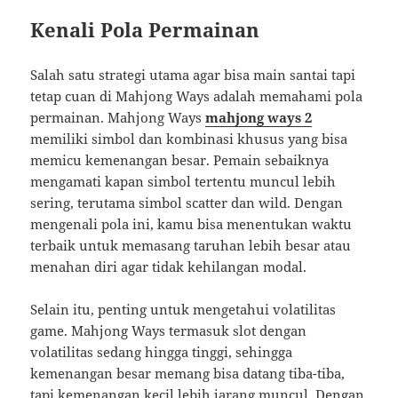
Kenali Pola Permainan
Salah satu strategi utama agar bisa main santai tapi
tetap cuan di Mahjong Ways adalah memahami pola
permainan. Mahjong Ways
mahjong ways 2
memiliki simbol dan kombinasi khusus yang bisa
memicu kemenangan besar. Pemain sebaiknya
mengamati kapan simbol tertentu muncul lebih
sering, terutama simbol scatter dan wild. Dengan
mengenali pola ini, kamu bisa menentukan waktu
terbaik untuk memasang taruhan lebih besar atau
menahan diri agar tidak kehilangan modal.
Selain itu, penting untuk mengetahui volatilitas
game. Mahjong Ways termasuk slot dengan
volatilitas sedang hingga tinggi, sehingga
kemenangan besar memang bisa datang tiba-tiba,
tapi kemenangan kecil lebih jarang muncul. Dengan