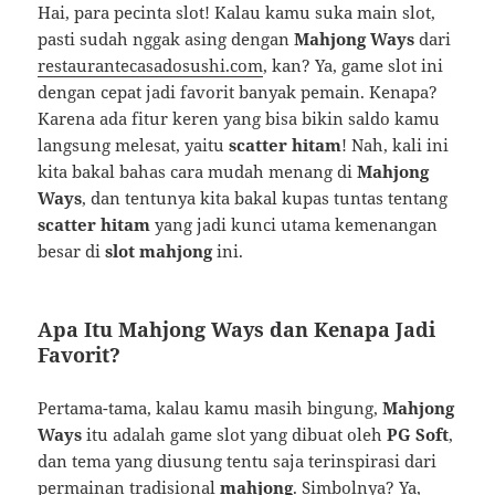
Hai, para pecinta slot! Kalau kamu suka main slot,
pasti sudah nggak asing dengan
Mahjong Ways
dari
restaurantecasadosushi.com
, kan? Ya, game slot ini
dengan cepat jadi favorit banyak pemain. Kenapa?
Karena ada fitur keren yang bisa bikin saldo kamu
langsung melesat, yaitu
scatter hitam
! Nah, kali ini
kita bakal bahas cara mudah menang di
Mahjong
Ways
, dan tentunya kita bakal kupas tuntas tentang
scatter hitam
yang jadi kunci utama kemenangan
besar di
slot mahjong
ini.
Apa Itu Mahjong Ways dan Kenapa Jadi
Favorit?
Pertama-tama, kalau kamu masih bingung,
Mahjong
Ways
itu adalah game slot yang dibuat oleh
PG Soft
,
dan tema yang diusung tentu saja terinspirasi dari
permainan tradisional
mahjong
. Simbolnya? Ya,