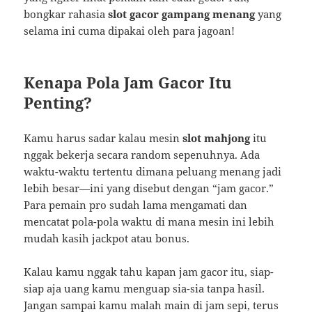
bongkar rahasia
slot gacor gampang menang
yang
selama ini cuma dipakai oleh para jagoan!
Kenapa Pola Jam Gacor Itu
Penting?
Kamu harus sadar kalau mesin
slot mahjong
itu
nggak bekerja secara random sepenuhnya. Ada
waktu-waktu tertentu dimana peluang menang jadi
lebih besar—ini yang disebut dengan “jam gacor.”
Para pemain pro sudah lama mengamati dan
mencatat pola-pola waktu di mana mesin ini lebih
mudah kasih jackpot atau bonus.
Kalau kamu nggak tahu kapan jam gacor itu, siap-
siap aja uang kamu menguap sia-sia tanpa hasil.
Jangan sampai kamu malah main di jam sepi, terus