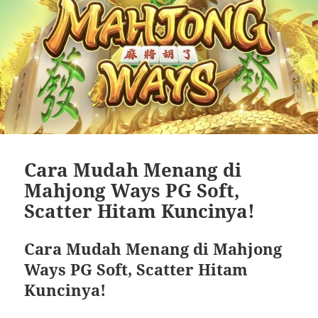
Cara Mudah Menang di
Mahjong Ways PG Soft,
Scatter Hitam Kuncinya!
Cara Mudah Menang di Mahjong
Ways PG Soft, Scatter Hitam
Kuncinya!