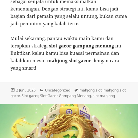
sebagai senjata untuk memaksimalkan
kemenangan. Dengan strategi ini, kamu bisa jadi
bagian dari pemain yang selalu untung, bukan cuma
jadi penonton yang kalah terus.
Mulai sekarang, pantau waktu main kamu dan
terapkan strategi
slot gacor gampang menang
ini.
Buktikan kalau kamu bisa kuasai permainan dan
kalahkan mesin
mahjong slot gacor
dengan cara
yang smart!
Diposkan
Kategori
Tag
2 Juni, 2025
Uncategorized
mahjong slot
,
mahjong slot
pada
gacor
,
Slot gacor
,
Slot Gacor Gampang Menang
,
slot mahjong