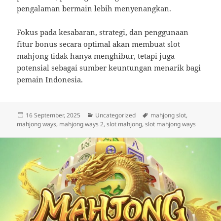
pengalaman bermain lebih menyenangkan.
Fokus pada kesabaran, strategi, dan penggunaan
fitur bonus secara optimal akan membuat slot
mahjong tidak hanya menghibur, tetapi juga
potensial sebagai sumber keuntungan menarik bagi
pemain Indonesia.
Diposkan
Kategori
Tag
16 September, 2025
Uncategorized
mahjong slot
,
pada
mahjong ways
,
mahjong ways 2
,
slot mahjong
,
slot mahjong ways