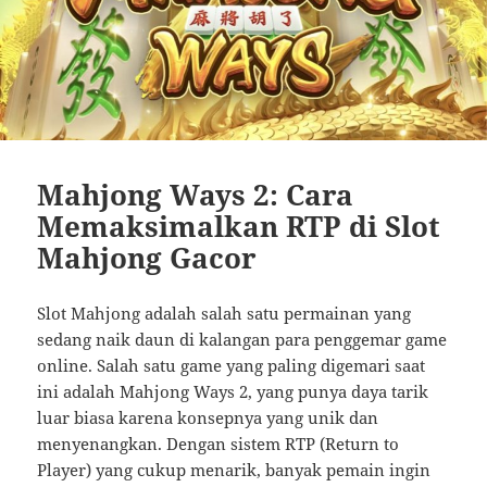
Mahjong Ways 2: Cara
Memaksimalkan RTP di Slot
Mahjong Gacor
Slot Mahjong adalah salah satu permainan yang
sedang naik daun di kalangan para penggemar game
online. Salah satu game yang paling digemari saat
ini adalah Mahjong Ways 2, yang punya daya tarik
luar biasa karena konsepnya yang unik dan
menyenangkan. Dengan sistem RTP (Return to
Player) yang cukup menarik, banyak pemain ingin