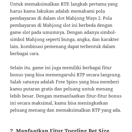
Untuk memaksimalkan RTP, langkah pertama yang
harus kamu lakukan adalah memahami pola
pembayaran di dalam slot Mahjong Ways 2. Pola
pembayaran di Mahjong slot ini berbeda dengan
game slot pada umumnya. Dengan adanya simbol-
simbol Mahjong seperti bunga, angka, dan karakter
lain, kombinasi pemenang dapat terbentuk dalam
berbagai cara.
Selain itu, game ini juga memiliki berbagai fitur
bonus yang bisa memengaruhi RTP secara langsung.
Salah satunya adalah Free Spins yang bisa memberi
kamu putaran gratis dan peluang untuk menang
lebih besar. Dengan memanfaatkan fitur-fitur bonus
ini secara maksimal, kamu bisa meningkatkan
peluang menang dan memaksimalkan RTP yang ada.
2. Manfaatkan Fitur Toggling Bet Size