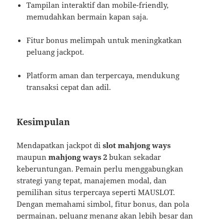
Tampilan interaktif dan mobile-friendly,
memudahkan bermain kapan saja.
Fitur bonus melimpah untuk meningkatkan
peluang jackpot.
Platform aman dan terpercaya, mendukung
transaksi cepat dan adil.
Kesimpulan
Mendapatkan jackpot di
slot mahjong ways
maupun
mahjong ways 2
bukan sekadar
keberuntungan. Pemain perlu menggabungkan
strategi yang tepat, manajemen modal, dan
pemilihan situs terpercaya seperti MAUSLOT.
Dengan memahami simbol, fitur bonus, dan pola
permainan, peluang menang akan lebih besar dan