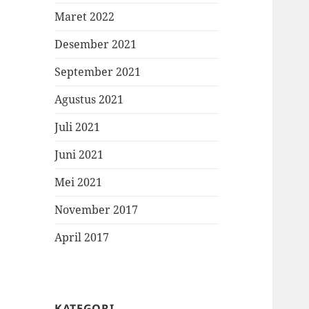
Maret 2022
Desember 2021
September 2021
Agustus 2021
Juli 2021
Juni 2021
Mei 2021
November 2017
April 2017
KATEGORI