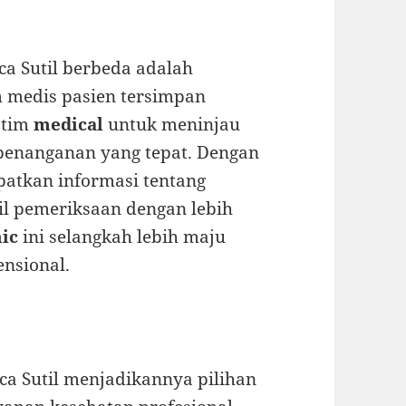
ca Sutil berbeda adalah
m medis pasien tersimpan
 tim
medical
untuk meninjau
penanganan yang tepat. Dengan
apatkan informasi tentang
il pemeriksaan dengan lebih
nic
ini selangkah lebih maju
nsional.
ica Sutil menjadikannya pilihan