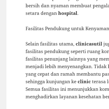
bersih dan nyaman membuat pengal
setara dengan
hospital
.
Fasilitas Pendukung untuk Kenyaman
Selain fasilitas utama,
clinicasutil
ju
fasilitas pendukung seperti ruang kon
fasilitas penunjang lainnya yang m
menjadi lebih menyenangkan. Tidak h
yang cepat dan ramah membantu pa
sehingga kunjungan ke
clinic
terasa 
Semua fasilitas ini menunjukkan kom
menghadirkan layanan kesehatan berk