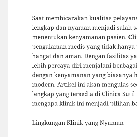
Saat membicarakan kualitas pelayanan
lengkap dan nyaman menjadi salah sa
menentukan kenyamanan pasien.
Cli
pengalaman medis yang tidak hanya pr
hangat dan aman. Dengan fasilitas 
lebih percaya diri menjalani berbaga
dengan kenyamanan yang biasanya 
modern. Artikel ini akan mengulas se
lengkap yang tersedia di Clinica Sut
mengapa klinik ini menjadi pilihan b
Lingkungan Klinik yang Nyaman