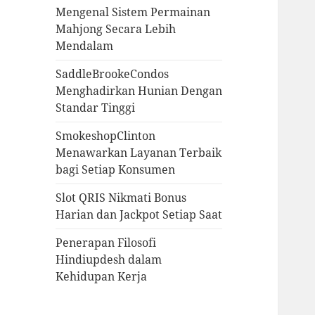
Mengenal Sistem Permainan
Mahjong Secara Lebih
Mendalam
SaddleBrookeCondos
Menghadirkan Hunian Dengan
Standar Tinggi
SmokeshopClinton
Menawarkan Layanan Terbaik
bagi Setiap Konsumen
Slot QRIS Nikmati Bonus
Harian dan Jackpot Setiap Saat
Penerapan Filosofi
Hindiupdesh dalam
Kehidupan Kerja