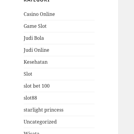
Casino Online
Game Slot
Judi Bola
Judi Online
Kesehatan
Slot
slot bet 100
slot88
starlight princess
Uncategorized
Wisata