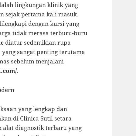
alah lingkungan klinik yang
n sejak pertama kali masuk.
dilengkapi dengan kursi yang
rga tidak merasa terburu-buru
ic
diatur sedemikian rupa
 yang sangat penting terutama
mas sebelum menjalani
il.com/
.
odern
ksaan yang lengkap dan
an di Clinica Sutil setara
k alat diagnostik terbaru yang