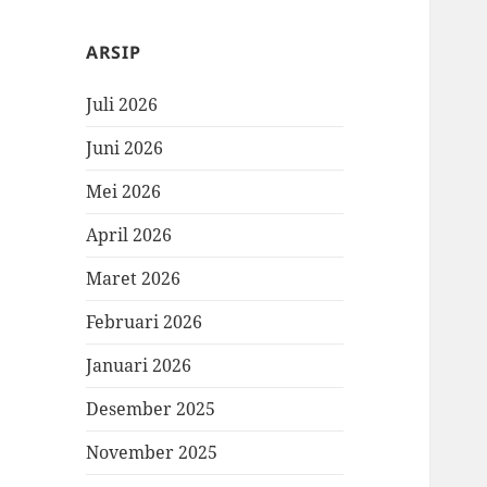
ARSIP
Juli 2026
Juni 2026
Mei 2026
April 2026
Maret 2026
Februari 2026
Januari 2026
Desember 2025
November 2025