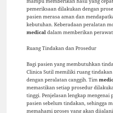
mampu memberikan hasil yang cepat 
pemeriksaan dilakukan dengan prosed
pasien merasa aman dan mendapatkan
kebutuhan. Keberadaan peralatan mo
medical
dalam memberikan perawata
Ruang Tindakan dan Prosedur
Bagi pasien yang membutuhkan tinda
Clinica Sutil memiliki ruang tindakan
dengan peralatan canggih. Tim
medic
memastikan setiap prosedur dilaku
tinggi. Penjelasan lengkap mengenai
pasien sebelum tindakan, sehingga 
memahami proses yang akan dijalani