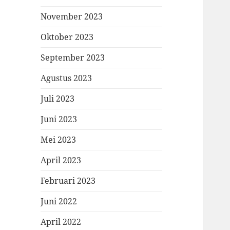
November 2023
Oktober 2023
September 2023
Agustus 2023
Juli 2023
Juni 2023
Mei 2023
April 2023
Februari 2023
Juni 2022
April 2022