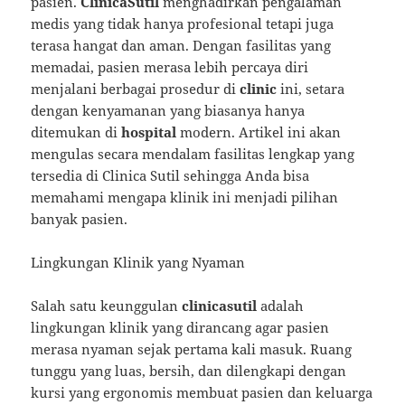
pasien.
ClinicaSutil
menghadirkan pengalaman
medis yang tidak hanya profesional tetapi juga
terasa hangat dan aman. Dengan fasilitas yang
memadai, pasien merasa lebih percaya diri
menjalani berbagai prosedur di
clinic
ini, setara
dengan kenyamanan yang biasanya hanya
ditemukan di
hospital
modern. Artikel ini akan
mengulas secara mendalam fasilitas lengkap yang
tersedia di Clinica Sutil sehingga Anda bisa
memahami mengapa klinik ini menjadi pilihan
banyak pasien.
Lingkungan Klinik yang Nyaman
Salah satu keunggulan
clinicasutil
adalah
lingkungan klinik yang dirancang agar pasien
merasa nyaman sejak pertama kali masuk. Ruang
tunggu yang luas, bersih, dan dilengkapi dengan
kursi yang ergonomis membuat pasien dan keluarga