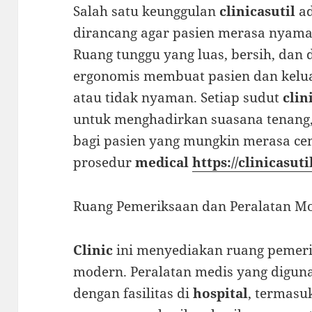
Salah satu keunggulan
clinicasutil
ad
dirancang agar pasien merasa nyama
Ruang tunggu yang luas, bersih, dan 
ergonomis membuat pasien dan kelua
atau tidak nyaman. Setiap sudut
clin
untuk menghadirkan suasana tenang,
bagi pasien yang mungkin merasa ce
prosedur
medical
https://clinicasut
Ruang Pemeriksaan dan Peralatan M
Clinic
ini menyediakan ruang pemeri
modern. Peralatan medis yang digunak
dengan fasilitas di
hospital
, termasu