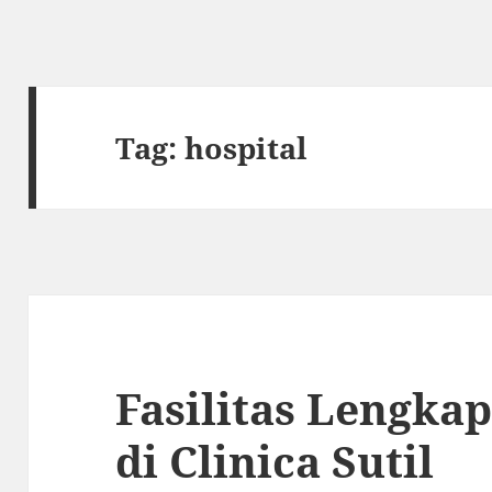
Tag:
hospital
Fasilitas Lengk
di Clinica Sutil