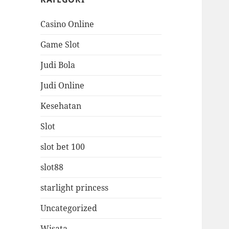
Casino Online
Game Slot
Judi Bola
Judi Online
Kesehatan
Slot
slot bet 100
slot88
starlight princess
Uncategorized
Wisata