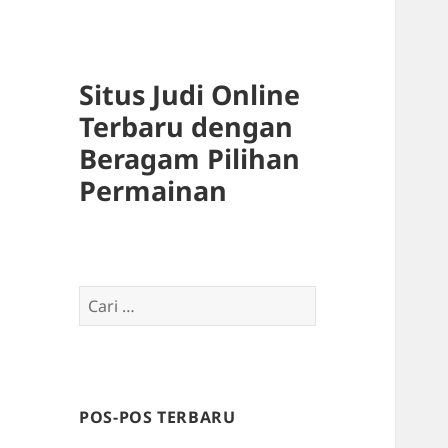
Situs Judi Online
Terbaru dengan
Beragam Pilihan
Permainan
Cari
untuk:
POS-POS TERBARU