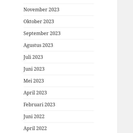
November 2023
Oktober 2023
September 2023
Agustus 2023
Juli 2023
Juni 2023
Mei 2023
April 2023
Februari 2023
Juni 2022
April 2022