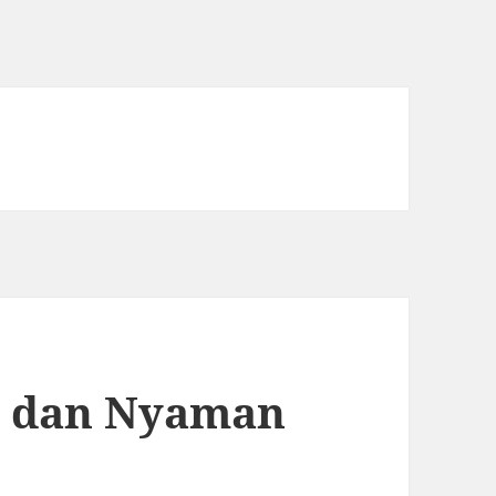
ap dan Nyaman