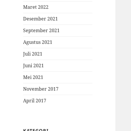
Maret 2022
Desember 2021
September 2021
Agustus 2021
Juli 2021
Juni 2021
Mei 2021
November 2017
April 2017
KATEGORI