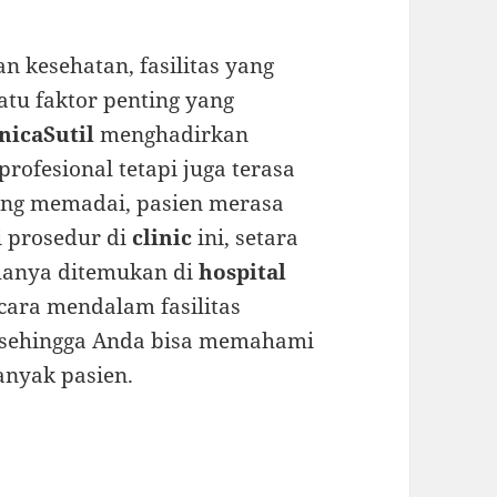
 kesehatan, fasilitas yang
tu faktor penting yang
nicaSutil
menghadirkan
ofesional tetapi juga terasa
yang memadai, pasien merasa
i prosedur di
clinic
ini, setara
hanya ditemukan di
hospital
cara mendalam fasilitas
il sehingga Anda bisa memahami
anyak pasien.