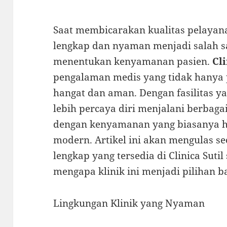
Saat membicarakan kualitas pelayanan
lengkap dan nyaman menjadi salah sa
menentukan kenyamanan pasien.
Cli
pengalaman medis yang tidak hanya pr
hangat dan aman. Dengan fasilitas 
lebih percaya diri menjalani berbaga
dengan kenyamanan yang biasanya 
modern. Artikel ini akan mengulas se
lengkap yang tersedia di Clinica Sut
mengapa klinik ini menjadi pilihan b
Lingkungan Klinik yang Nyaman