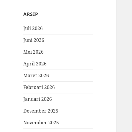
ARSIP
Juli 2026
Juni 2026
Mei 2026
April 2026
Maret 2026
Februari 2026
Januari 2026
Desember 2025
November 2025